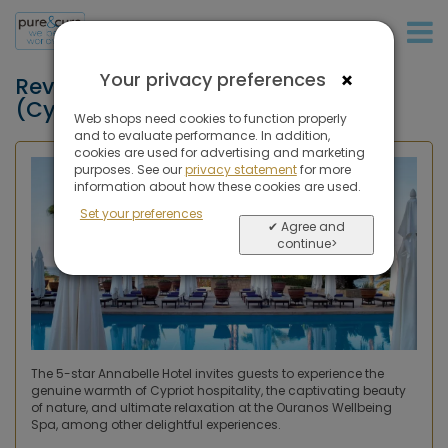
+31 (0)20 573 03 50
×
Your privacy preferences
Reviews of Annabelle, Paphos
(Cyprus)
Web shops need cookies to function properly
and to evaluate performance. In addition,
cookies are used for advertising and marketing
purposes. See our
privacy statement
for more
information about how these cookies are used.
Set your preferences
✔ Agree and
continue>
The 5-star Annabelle Hotel invites guests to experience the
genuine warmth of Cypriot hospitality, the captivating beauty
of nature, and ultimate relaxation at the Ouranos Wellbeing
Spa, among other delightful experiences.